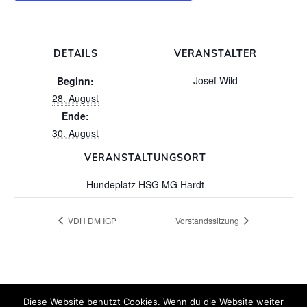
DETAILS
VERANSTALTER
Josef Wild
Beginn:
28. August
Ende:
30. August
VERANSTALTUNGSORT
Hundeplatz HSG MG Hardt
VDH DM IGP
Vorstandssitzung
Diese Website benutzt Cookies. Wenn du die Website weiter
© 2026 HSG MG-Hardt. WordPress mit dem
Mesmerize-