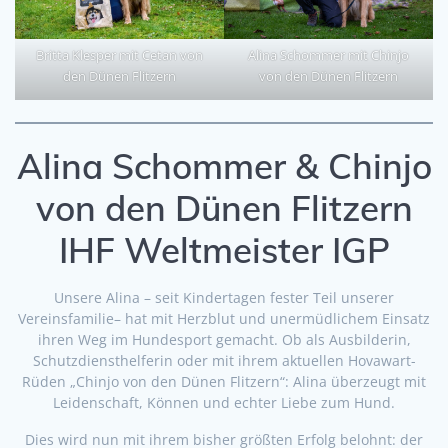
Britta Klesper mit Cetan von
Alina Schommer mit Chinjo
den Dünen Flitzern
von den Dünen Flitzern
Alina Schommer & Chinjo
von den Dünen Flitzern
IHF Weltmeister IGP
Unsere Alina – seit Kindertagen fester Teil unserer
Vereinsfamilie– hat mit Herzblut und unermüdlichem Einsatz
ihren Weg im Hundesport gemacht. Ob als Ausbilderin,
Schutzdiensthelferin oder mit ihrem aktuellen Hovawart-
Rüden „Chinjo von den Dünen Flitzern“: Alina überzeugt mit
Leidenschaft, Können und echter Liebe zum Hund.
Dies wird nun mit ihrem bisher größten Erfolg belohnt: der