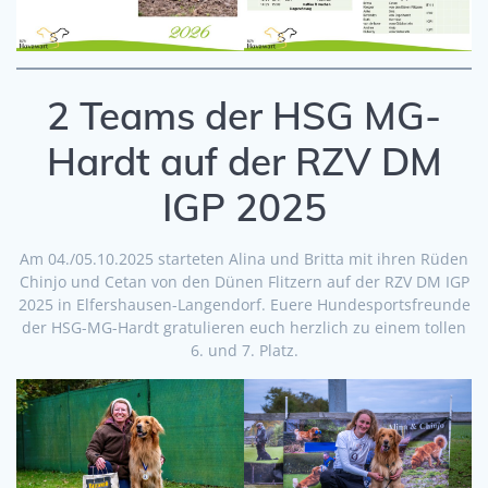
2 Teams der HSG MG-
Hardt auf der RZV DM
IGP 2025
Am 04./05.10.2025 starteten Alina und Britta mit ihren Rüden
Chinjo und Cetan von den Dünen Flitzern auf der RZV DM IGP
2025 in Elfershausen-Langendorf. Euere Hundesportsfreunde
der HSG-MG-Hardt gratulieren euch herzlich zu einem tollen
6. und 7. Platz.