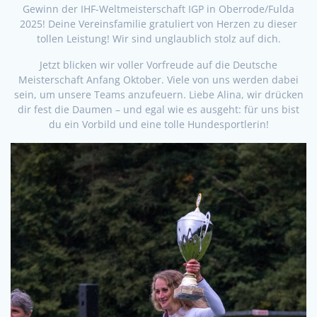
Gewinn der IHF-Weltmeisterschaft IGP in Oberrode/Fulda
2025! Deine Vereinsfamilie gratuliert von Herzen zu dieser
tollen Leistung! Wir sind unglaublich stolz auf dich.
Jetzt blicken wir voller Vorfreude auf die Deutsche
Meisterschaft Anfang Oktober. Viele von uns werden dabei
sein, um unsere Teams anzufeuern. Liebe Alina, wir drücken
dir fest die Daumen – und egal wie es ausgeht: für uns bist
du ein Vorbild und eine tolle Hundesportlerin!