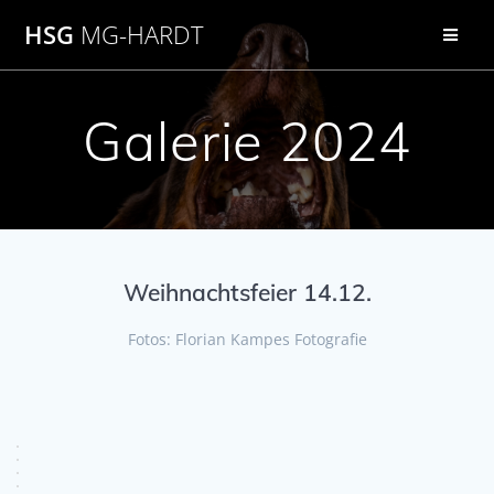
Zum
HSG
MG-HARDT
Inhalt
springen
Galerie 2024
Weihnachtsfeier 14.12.
Fotos: Florian Kampes Fotografie