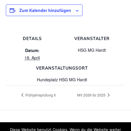
Zum Kalender hinzufügen
DETAILS
VERANSTALTER
HSG MG Hardt
Datum:
18. April
VERANSTALTUNGSORT
Hundeplatz HSG MG Hardt
Frühjahrsprüfung II
MV 2026 für 2025
Diese Website benutzt Cookies. Wenn du die Website weiter
© 2026 HSG MG-Hardt. WordPress mit dem
Mesmerize-